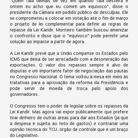
“Quem fala demais de vez em quando fala besteira e
ontem eu acho que eu cometi um equívoco”, disse o
presidente da Câmara em pedido público de desculpas. Ele
se comprometeu a colocar em votação até o fim de março
o projeto de lei complementar para definir as regras de
repasse da Lei Kandir. Monteiro também buscou amenizar
o confronto e disse que o “equívoco” pode permitir uma
solução ao impasse a partir de agora.
A Lei Kandir prevê que a União compense os Estados pelo
ICMS que deixa de ser arrecadado com a desoneração das
exportações. O valor dos repasses sempre é alvo de
disputas e um importante fator de negociação das pautas
no Congresso Nacional. O tema voltou à mesa em meio às
tratativas para a aprovação da reforma da Previdência e
pode servir de moeda de troca pelo apoio dos
governadores.
O Congresso tem o poder de legislar sobre os repasses da
Lei Kandir. Mas agora vai expor publicamente que prefere
tirar dinheiro de outras áreas para dar aos Estados (já que
a despesa é sujeita ao teto de gastos) e contrariar uma
opinião técnica do TCU, órgão de controle que é um braço
do Legislativo.