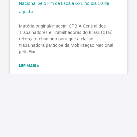
Nacional pelo Fim da Escala 6×1 no dia 10 de
agosto
Matéria original/imagem: CTB A Central dos
Trabalhadores e Trabalhadoras do Brasil (CTB)
reforça o chamado para que a classe
trabalhadora participe da Mobilização Nacional
pelo Fim
LER MAIS »
agosto 7, 2026
Nenhum comentário
O Estado ficou mais complexo. O controle
precisa acompanhar
Matéria original: Conjur O aumento da