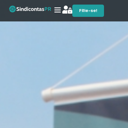
Filie-se!