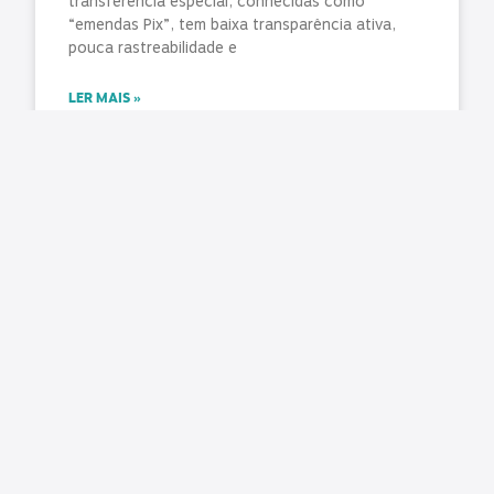
transferência especial, conhecidas como
“emendas Pix”, tem baixa transparência ativa,
pouca rastreabilidade e
LER MAIS »
julho 31, 2026
Nenhum comentário
TCE manda liberar agendamentos para CNH no
Paraná e Detran promete normalizar exames na
segunda-feira (3)
Matéria original: G1 O Tribunal de Contas do
Estado do Paraná (TCE-PR) determinou a
retomada imediata dos agendamentos para a
emissão e renovação da Carteira
LER MAIS »