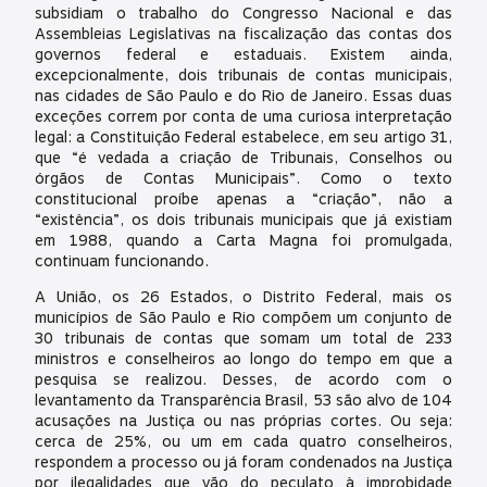
subsidiam o trabalho do Congresso Nacional e das
Assembleias Legislativas na fiscalização das contas dos
governos federal e estaduais. Existem ainda,
excepcionalmente, dois tribunais de contas municipais,
nas cidades de São Paulo e do Rio de Janeiro. Essas duas
exceções correm por conta de uma curiosa interpretação
legal: a Constituição Federal estabelece, em seu artigo 31,
que “é vedada a criação de Tribunais, Conselhos ou
órgãos de Contas Municipais”. Como o texto
constitucional proíbe apenas a “criação”, não a
“existência”, os dois tribunais municipais que já existiam
em 1988, quando a Carta Magna foi promulgada,
continuam funcionando.
A União, os 26 Estados, o Distrito Federal, mais os
municípios de São Paulo e Rio compõem um conjunto de
30 tribunais de contas que somam um total de 233
ministros e conselheiros ao longo do tempo em que a
pesquisa se realizou. Desses, de acordo com o
levantamento da Transparência Brasil, 53 são alvo de 104
acusações na Justiça ou nas próprias cortes. Ou seja:
cerca de 25%, ou um em cada quatro conselheiros,
respondem a processo ou já foram condenados na Justiça
por ilegalidades que vão do peculato à improbidade