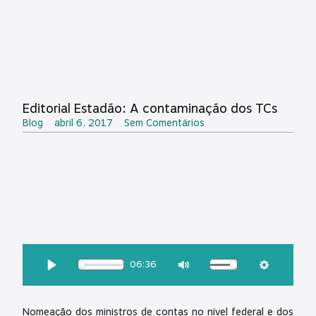
Editorial Estadão: A contaminação dos TCs
Blog
abril 6, 2017
Sem Comentários
OUÇA ESSA MATÉRIA:
06:36
Download
Play
Mute
Settings
Nomeação dos ministros de contas no nível federal e dos