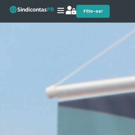
Filie-se!