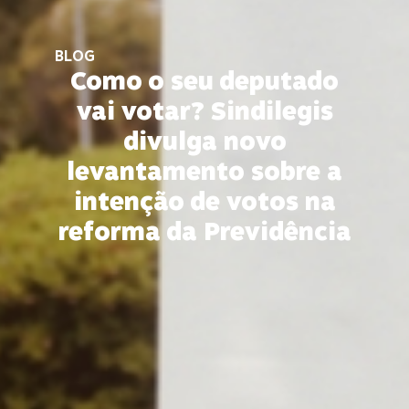
BLOG
Como o seu deputado
vai votar? Sindilegis
divulga novo
levantamento sobre a
intenção de votos na
reforma da Previdência