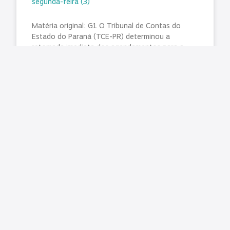
segunda-feira (3)
Matéria original: G1 O Tribunal de Contas do
Estado do Paraná (TCE-PR) determinou a
retomada imediata dos agendamentos para a
emissão e renovação da Carteira
LER MAIS »
julho 31, 2026
Nenhum comentário
ANOSTC prorroga prazo de inscrições para a
OTC Gaúcha 2026
A Diretoria da ANOSTC deliberou pela
prorrogação do prazo de inscrições para a OTC
Gaúcha 2026. Com a decisão, os participantes
terão até o dia