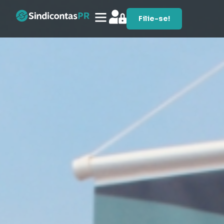
Filie-se!