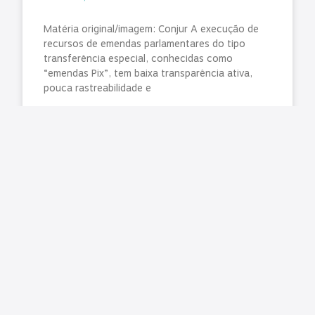
Matéria original/imagem: Conjur A execução de
recursos de emendas parlamentares do tipo
transferência especial, conhecidas como
“emendas Pix”, tem baixa transparência ativa,
pouca rastreabilidade e
LER MAIS »
julho 31, 2026
Nenhum comentário
TCE manda liberar agendamentos para CNH no
Paraná e Detran promete normalizar exames na
segunda-feira (3)
Matéria original: G1 O Tribunal de Contas do
Estado do Paraná (TCE-PR) determinou a