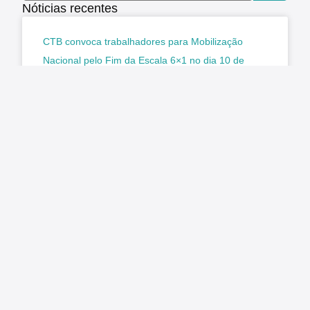
Nóticias recentes
CTB convoca trabalhadores para Mobilização
Nacional pelo Fim da Escala 6×1 no dia 10 de
agosto
Matéria original/imagem: CTB A Central dos
Trabalhadores e Trabalhadoras do Brasil (CTB)
reforça o chamado para que a classe trabalhadora
participe da Mobilização Nacional pelo Fim
LER MAIS »
agosto 7, 2026
Nenhum comentário
O Estado ficou mais complexo. O controle precisa
acompanhar