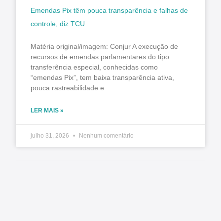
Emendas Pix têm pouca transparência e falhas de
controle, diz TCU
Matéria original/imagem: Conjur A execução de
recursos de emendas parlamentares do tipo
transferência especial, conhecidas como
“emendas Pix”, tem baixa transparência ativa,
pouca rastreabilidade e
LER MAIS »
julho 31, 2026
Nenhum comentário
TCE manda liberar agendamentos para CNH no
Paraná e Detran promete normalizar exames na
segunda-feira (3)