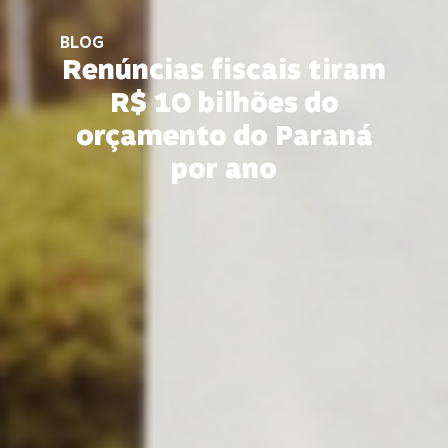
BLOG
Renúncias fiscais tiram
R$ 10 bilhões do
orçamento do Paraná
por ano