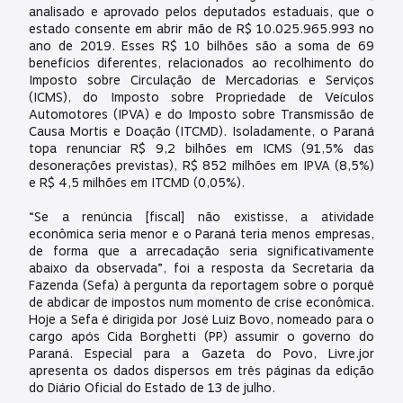
analisado e aprovado pelos deputados estaduais, que o
estado consente em abrir mão de R$ 10.025.965.993 no
ano de 2019. Esses R$ 10 bilhões são a soma de 69
benefícios diferentes, relacionados ao recolhimento do
Imposto sobre Circulação de Mercadorias e Serviços
(ICMS), do Imposto sobre Propriedade de Veículos
Automotores (IPVA) e do Imposto sobre Transmissão de
Causa Mortis e Doação (ITCMD). Isoladamente, o Paraná
topa renunciar R$ 9,2 bilhões em ICMS (91,5% das
desonerações previstas), R$ 852 milhões em IPVA (8,5%)
e R$ 4,5 milhões em ITCMD (0,05%).
“Se a renúncia [fiscal] não existisse, a atividade
econômica seria menor e o Paraná teria menos empresas,
de forma que a arrecadação seria significativamente
abaixo da observada”, foi a resposta da Secretaria da
Fazenda (Sefa) à pergunta da reportagem sobre o porquê
de abdicar de impostos num momento de crise econômica.
Hoje a Sefa é dirigida por José Luiz Bovo, nomeado para o
cargo após Cida Borghetti (PP) assumir o governo do
Paraná. Especial para a Gazeta do Povo, Livre.jor
apresenta os dados dispersos em três páginas da edição
do Diário Oficial do Estado de 13 de julho.