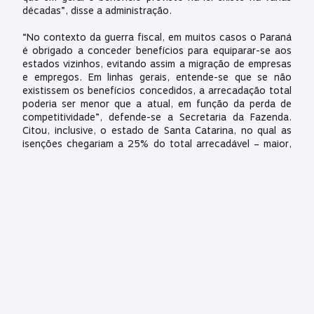
décadas”, disse a administração.
“No contexto da guerra fiscal, em muitos casos o Paraná
é obrigado a conceder benefícios para equiparar-se aos
estados vizinhos, evitando assim a migração de empresas
e empregos. Em linhas gerais, entende-se que se não
existissem os benefícios concedidos, a arrecadação total
poderia ser menor que a atual, em função da perda de
competitividade”, defende-se a Secretaria da Fazenda.
Citou, inclusive, o estado de Santa Catarina, no qual as
isenções chegariam a 25% do total arrecadável – maior,
portanto, que os 20% registrados no Paraná.
Perguntamos ao coordenador da pós-graduação em
Desenvolvimento Econômico da UFPR a opinião dele a
respeito desse argumento. “[A situação do Paraná]
converge com outros estados de porte semelhante”,
respondeu Alexandre Porsse, referindo-se à proporção
das renúncias ante os tributos. “O que vai mudar de um
lugar para o outro é a alocação setorial, que difere
conforme a estratégia de cada estado”, disse o
pesquisador. Ele alerta, contudo, para a concentração dos
benefícios em determinados setores produtivos, dizendo