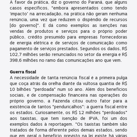
A favor da prática, diz o governo do Paraná, que alguns
casos específicos, “embora apresentados como tendo
‘impacto’ na arrecadação, na prática não geram nenhuma
renúncia, uma vez que reduzem o dispêndio de recursos
[do governo]”. E dá como exemplos as isenções nas
vendas de produtos e serviços para o próprio poder
público, crédito presumido para empresas fornecedoras
de energia elétrica e de serviços de comunicação como
pagamento de serviços prestados. Segundos os dados, R$
102,7 milhões serão renunciados no setor da energia e R$
398,6 milhões no ramo das comunicações ano que vem.
Guerra fiscal
A necessidade de tanta renúncia fiscal é a primeira pulga
que coça atrás da orelha diante da vultosa quantia de R$
10 bilhões “perdoada” num só ano. Além dos benefícios
sociais, e de compensação financeira nas operações do
próprio governo, a Fazenda citou outro fator para a
existência de tantos “penduricalhos”: a guerra fiscal entre
os estados. Curiosamente, os R$ 12 milhões “perdoados”
aos taxistas, que tem isenção de IPVA, foi um dos
exemplos dados à reportagem. “Os taxistas também são
tratados de forma diferente pelos demais estados, sendo
que em geral o benefício previsto na lei existe há várias