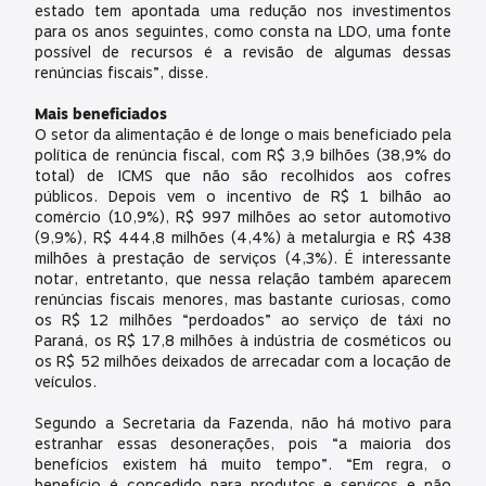
estado tem apontada uma redução nos investimentos
para os anos seguintes, como consta na LDO, uma fonte
possível de recursos é a revisão de algumas dessas
renúncias fiscais”, disse.
Mais beneficiados
O setor da alimentação é de longe o mais beneficiado pela
política de renúncia fiscal, com R$ 3,9 bilhões (38,9% do
total) de ICMS que não são recolhidos aos cofres
públicos. Depois vem o incentivo de R$ 1 bilhão ao
comércio (10,9%), R$ 997 milhões ao setor automotivo
(9,9%), R$ 444,8 milhões (4,4%) à metalurgia e R$ 438
milhões à prestação de serviços (4,3%). É interessante
notar, entretanto, que nessa relação também aparecem
renúncias fiscais menores, mas bastante curiosas, como
os R$ 12 milhões “perdoados” ao serviço de táxi no
Paraná, os R$ 17,8 milhões à indústria de cosméticos ou
os R$ 52 milhões deixados de arrecadar com a locação de
veículos.
Segundo a Secretaria da Fazenda, não há motivo para
estranhar essas desonerações, pois “a maioria dos
benefícios existem há muito tempo”. “Em regra, o
benefício é concedido para produtos e serviços e não