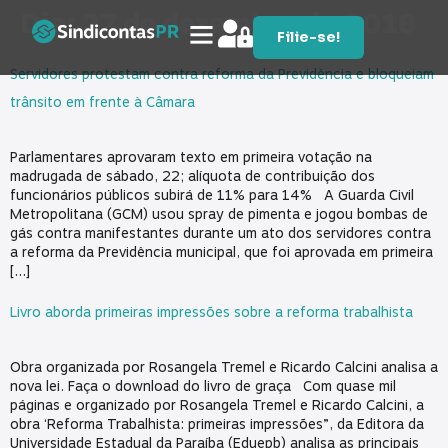
Dia:
27 de dezembro de 2018
Filie-se!
Servidores protestam contra reforma da Previdência e bloqueiam
trânsito em frente à Câmara
Parlamentares aprovaram texto em primeira votação na
madrugada de sábado, 22; alíquota de contribuição dos
funcionários públicos subirá de 11% para 14% A Guarda Civil
Metropolitana (GCM) usou spray de pimenta e jogou bombas de
gás contra manifestantes durante um ato dos servidores contra
a reforma da Previdência municipal, que foi aprovada em primeira
[…]
Livro aborda primeiras impressões sobre a reforma trabalhista
Obra organizada por Rosangela Tremel e Ricardo Calcini analisa a
nova lei. Faça o download do livro de graça Com quase mil
páginas e organizado por Rosangela Tremel e Ricardo Calcini, a
obra ‘Reforma Trabalhista: primeiras impressões”, da Editora da
Universidade Estadual da Paraíba (Eduepb) analisa as principais