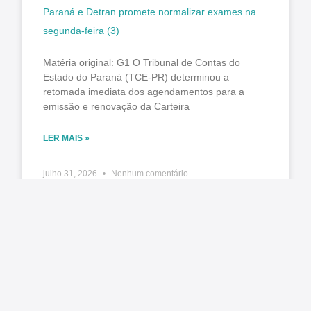
Paraná e Detran promete normalizar exames na
segunda-feira (3)
Matéria original: G1 O Tribunal de Contas do
Estado do Paraná (TCE-PR) determinou a
retomada imediata dos agendamentos para a
emissão e renovação da Carteira
LER MAIS »
julho 31, 2026
Nenhum comentário
ANOSTC prorroga prazo de inscrições para a OTC
Gaúcha 2026
A Diretoria da ANOSTC deliberou pela prorrogação
do prazo de inscrições para a OTC Gaúcha 2026.