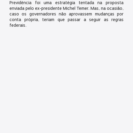
Previdência foi uma estratégia tentada na proposta
enviada pelo ex-presidente Michel Temer. Mas, na ocasião,
caso os governadores não aprovassem mudanças por
conta própria, teriam que passar a seguir as regras
federais.
Fonte: Folha de São Paulo
Compartilhar
Nóticias recentes
SINDICONTAS/PR e ACONJUR-PR se reúnem para
tratar de pautas dos servidores do TCE-PR e do
Judiciário do Paraná
Representantes do SINDICONTAS/PR e da