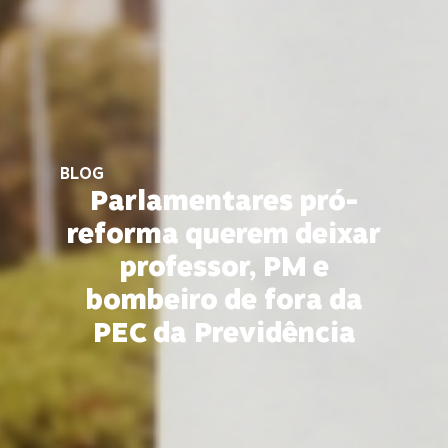
BLOG
Parlamentares pró-
reforma querem deixar
professor, PM e
bombeiro de fora da
PEC da Previdência