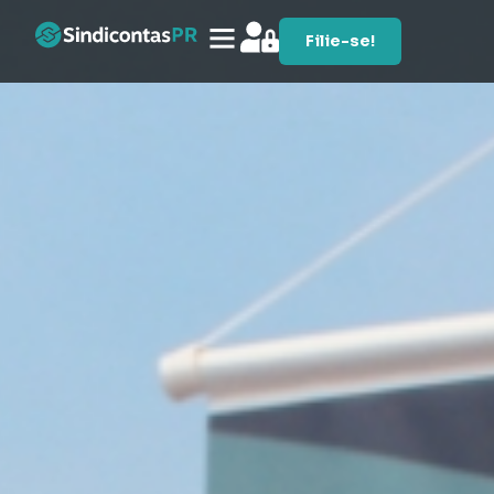
Filie-se!