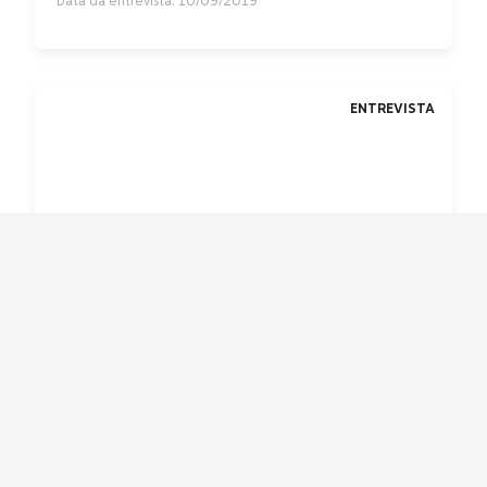
Data da entrevista: 10/09/2019
ENTREVISTA
Herança do apartheid e mercado de trabalho inibem
melhoras sociais
Entrevistado: Patrizio Piraino
Data da entrevista: 11/09/2019
ENTREVISTA