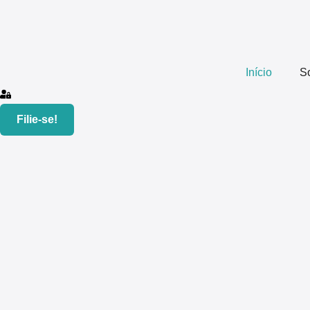
Início
S
Filie-se!