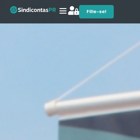
Filie-se!