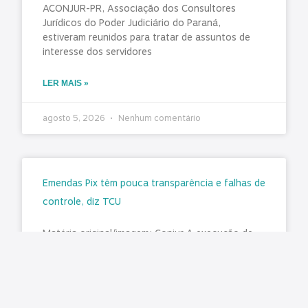
ACONJUR-PR, Associação dos Consultores
Jurídicos do Poder Judiciário do Paraná,
estiveram reunidos para tratar de assuntos de
interesse dos servidores
LER MAIS »
agosto 5, 2026
Nenhum comentário
Emendas Pix têm pouca transparência e falhas de
controle, diz TCU
Matéria original/imagem: Conjur A execução de
recursos de emendas parlamentares do tipo
transferência especial, conhecidas como
“emendas Pix”, tem baixa transparência ativa,
pouca rastreabilidade e