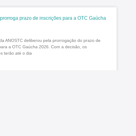
orroga prazo de inscrições para a OTC Gaúcha
a da ANOSTC deliberou pela prorrogação do prazo de
 para a OTC Gaúcha 2026. Com a decisão, os
es terão até o dia
26
Nenhum comentário
AS/PR reforça orientação aos inativos sobre
 no auxílio-saúde no contracheque deste mês
TAS/PR reforça aos servidores inativos a orientação