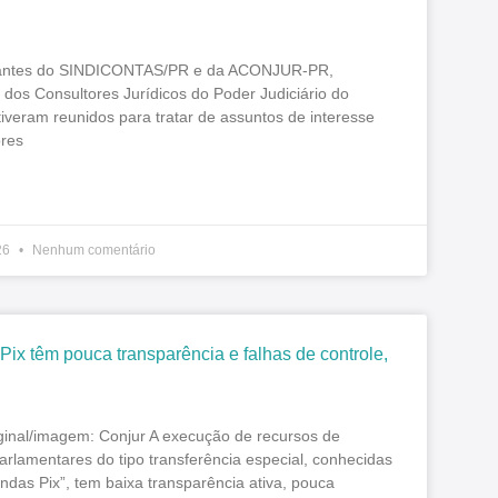
antes do SINDICONTAS/PR e da ACONJUR-PR,
dos Consultores Jurídicos do Poder Judiciário do
iveram reunidos para tratar de assuntos de interesse
ores
26
Nenhum comentário
ix têm pouca transparência e falhas de controle,
iginal/imagem: Conjur A execução de recursos de
rlamentares do tipo transferência especial, conhecidas
das Pix”, tem baixa transparência ativa, pouca