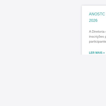
ANOSTC pr
2026
A Diretori
inscrições
participant
LER MAIS »
julho 31, 20
SINDICONT
diferença
O SINDICON