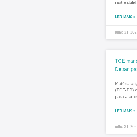
rastreabili
LER MAIS »
julho 31, 20
TCE mand
Detran pr
Matéria or
(TCE-PR) d
para a emi
LER MAIS »
julho 31, 20