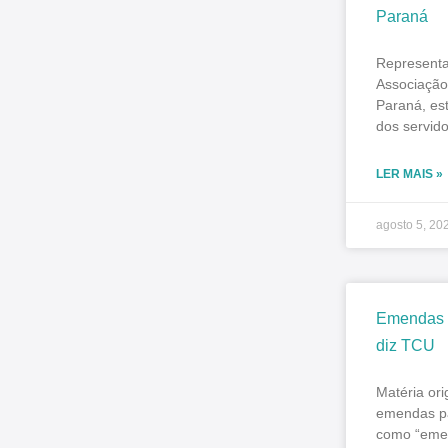
Paraná
Represent
Associação 
Paraná, est
dos servid
LER MAIS »
agosto 5, 20
Emendas P
diz TCU
Matéria or
emendas pa
como “emen