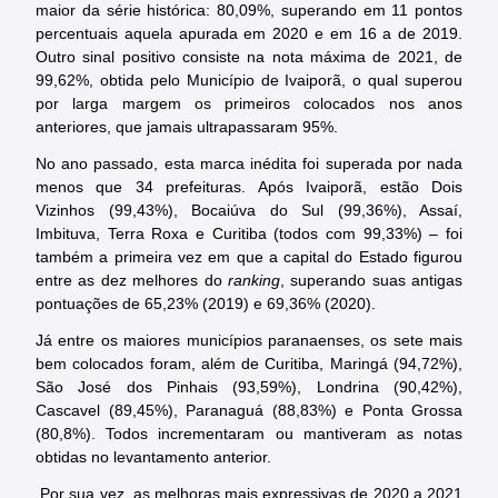
maior da série histórica: 80,09%, superando em 11 pontos
percentuais aquela apurada em 2020 e em 16 a de 2019.
Outro sinal positivo consiste na nota máxima de 2021, de
99,62%, obtida pelo Município de Ivaiporã, o qual superou
por larga margem os primeiros colocados nos anos
anteriores, que jamais ultrapassaram 95%.
No ano passado, esta marca inédita foi superada por nada
menos que 34 prefeituras. Após Ivaiporã, estão Dois
Vizinhos (99,43%), Bocaiúva do Sul (99,36%), Assaí,
Imbituva, Terra Roxa e Curitiba (todos com 99,33%) – foi
também a primeira vez em que a capital do Estado figurou
entre as dez melhores do
ranking
, superando suas antigas
pontuações de 65,23% (2019) e 69,36% (2020).
Já entre os maiores municípios paranaenses, os sete mais
bem colocados foram, além de Curitiba, Maringá (94,72%),
São José dos Pinhais (93,59%), Londrina (90,42%),
Cascavel (89,45%), Paranaguá (88,83%) e Ponta Grossa
(80,8%). Todos incrementaram ou mantiveram as notas
obtidas no levantamento anterior.
Por sua vez, as melhoras mais expressivas de 2020 a 2021