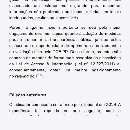
dispensado um esforço muito grande para encontrar
informações não publicadas ou disponibilizadas em locais
inadequados, ocultos ou inacessíveis.
Porém, o ganho mais importante se deu pelo maior
engajamento dos municípios quanto à adoção de medidas
para incrementar a transparência pública, já que estes
dispuseram da oportunidade de aprimorar seus sites antes
da validação feita pelo TCE-PR. Dessa forma, os entes são
capazes de atender de forma mais assertiva as disposições
da Lei de Acesso à Informação (Lei nº 12.527/2011) e,
consequentemente, obter um melhor posicionamento
no
ranking
do ITP.
Edições anteriores
2019
O indicador começou a ser aferido pelo Tribunal em
. A
experiência foi repetida no ano seguinte, com a
resultados
apresentação de novos
, porém com o uso da
mesma sistemática. Para realizar o trabalho, foi firmado um
termo de cooperação técnico-científica – sem qualquer