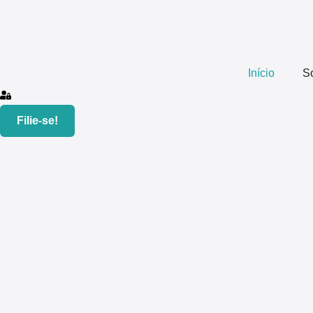
Início
S
Filie-se!