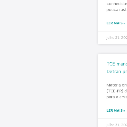
conhecidas
pouca rast
LER MAIS »
julho 31, 2
TCE mand
Detran pr
Matéria or
(TCE-PR) d
para a emi
LER MAIS »
julho 31, 2