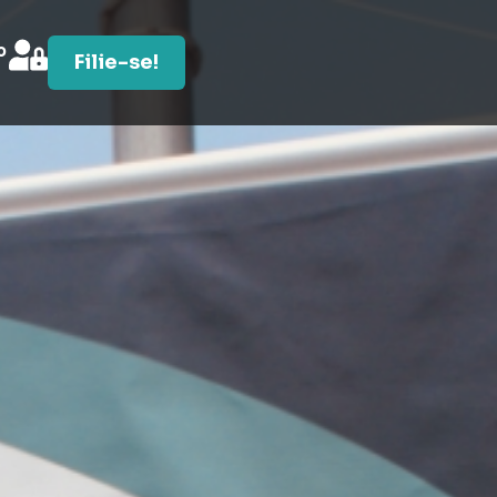
o
Filie-se!