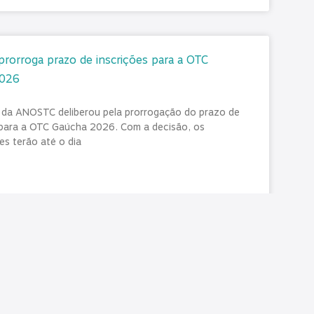
orroga prazo de inscrições para a OTC
2026
a da ANOSTC deliberou pela prorrogação do prazo de
 para a OTC Gaúcha 2026. Com a decisão, os
es terão até o dia
026
Nenhum comentário
AS/PR reforça orientação aos inativos sobre
 no auxílio-saúde no contracheque deste mês