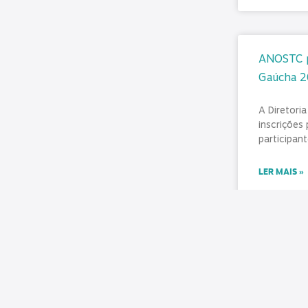
ANOSTC pr
Gaúcha 
A Diretori
inscrições
participant
LER MAIS »
julho 31, 2
SINDICONT
diferença