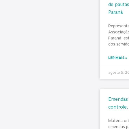
de pautas
Paraná
Represent
Associação
Paraná, es
dos servid
LER MAIS »
agosto 5, 
Emendas P
controle,
Matéria or
emendas pa