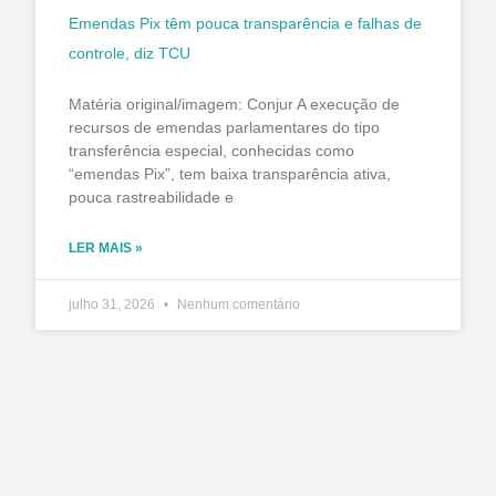
Emendas Pix têm pouca transparência e falhas de
controle, diz TCU
Matéria original/imagem: Conjur A execução de
recursos de emendas parlamentares do tipo
transferência especial, conhecidas como
“emendas Pix”, tem baixa transparência ativa,
pouca rastreabilidade e
LER MAIS »
julho 31, 2026
Nenhum comentário
TCE manda liberar agendamentos para CNH no
Paraná e Detran promete normalizar exames na
segunda-feira (3)