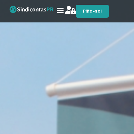
Filie-se!