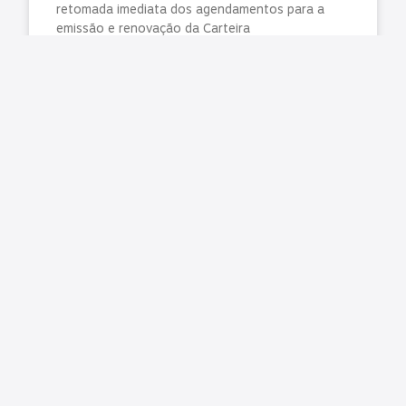
retomada imediata dos agendamentos para a
emissão e renovação da Carteira
LER MAIS »
julho 31, 2026
Nenhum comentário
ANOSTC prorroga prazo de inscrições para a
OTC Gaúcha 2026
A Diretoria da ANOSTC deliberou pela
prorrogação do prazo de inscrições para a OTC
Gaúcha 2026. Com a decisão, os participantes
terão até o dia
LER MAIS »