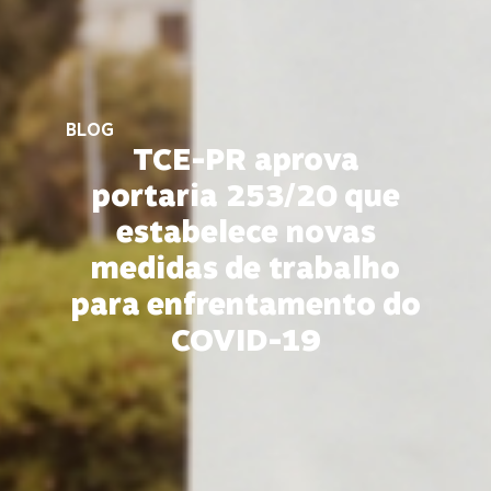
BLOG
TCE-PR aprova
portaria 253/20 que
estabelece novas
medidas de trabalho
para enfrentamento do
COVID-19