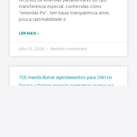
recursos de emendas parlamentares do tipo
transferência especial, conhecidas como
“emendas Pix”, tem baixa transparência ativa,
pouca rastreabilidade e
LER MAIS »
julho 31, 2026
Nenhum comentário
TCE manda liberar agendamentos para CNH no
Paraná e Detran promete normalizar exames na
segunda-feira (3)
Matéria original: G1 O Tribunal de Contas do
Estado do Paraná (TCE-PR) determinou a
retomada imediata dos agendamentos para a
emissão e renovação da Carteira