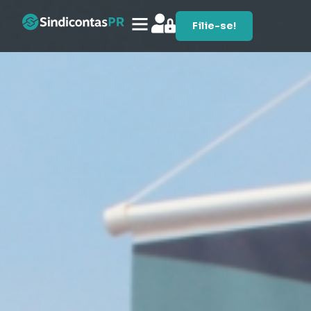
Filie-se!