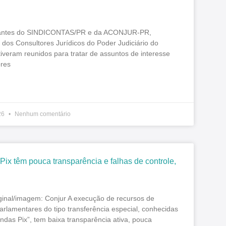
antes do SINDICONTAS/PR e da ACONJUR-PR,
dos Consultores Jurídicos do Poder Judiciário do
iveram reunidos para tratar de assuntos de interesse
ores
26
Nenhum comentário
ix têm pouca transparência e falhas de controle,
iginal/imagem: Conjur A execução de recursos de
rlamentares do tipo transferência especial, conhecidas
das Pix”, tem baixa transparência ativa, pouca