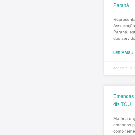
Paraná
Represent
Associação 
Paraná, est
dos servid
LER MAIS »
agosto 5, 20
Emendas P
diz TCU
Matéria or
emendas pa
como “emen