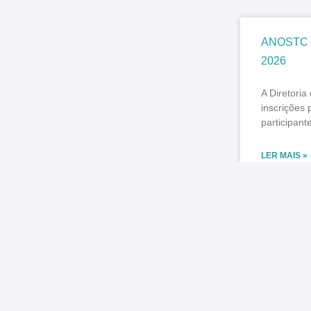
ANOSTC pr
2026
A Diretori
inscrições
participant
LER MAIS »
julho 31, 20
SINDICONT
diferença
O SINDICON