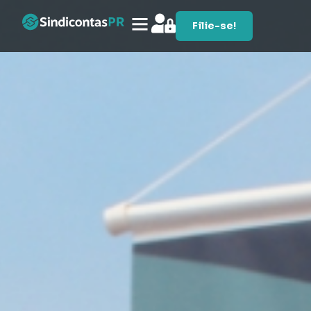
Filie-se!