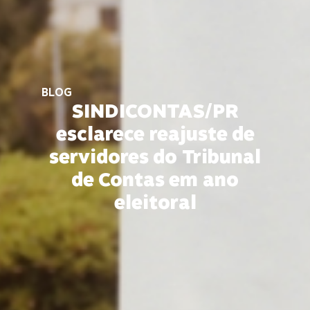
BLOG
SINDICONTAS/PR
esclarece reajuste de
servidores do Tribunal
de Contas em ano
eleitoral