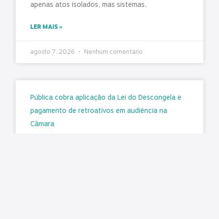
apenas atos isolados, mas sistemas,
LER MAIS »
agosto 7, 2026
Nenhum comentário
Pública cobra aplicação da Lei do Descongela e
pagamento de retroativos em audiência na
Câmara
Matéria original/imagem: Pública Central do
Servidor Nesta terça-feira, 4 de agosto, foi
realizada a audiência pública na Comissão de
Administração e Serviço Público (CASP) da
LER MAIS »