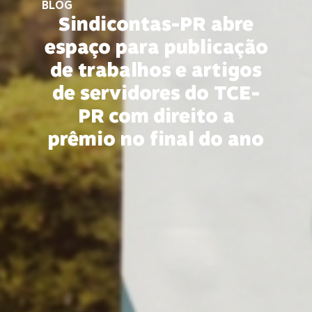
BLOG
Sindicontas-PR abre
espaço para publicação
de trabalhos e artigos
de servidores do TCE-
PR com direito a
prêmio no final do ano