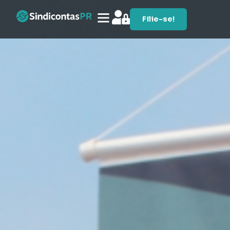
Filie-se!