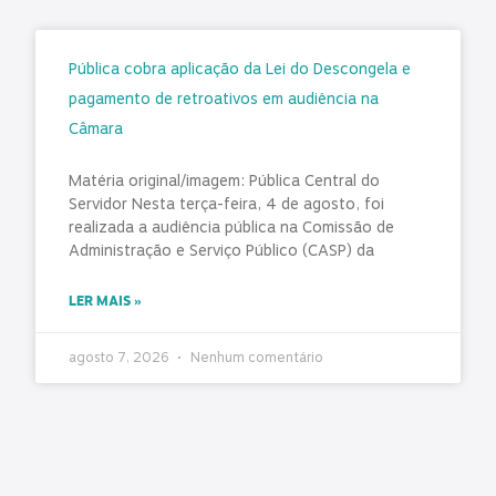
Pública cobra aplicação da Lei do Descongela e
pagamento de retroativos em audiência na
Câmara
Matéria original/imagem: Pública Central do
Servidor Nesta terça-feira, 4 de agosto, foi
realizada a audiência pública na Comissão de
Administração e Serviço Público (CASP) da
LER MAIS »
agosto 7, 2026
Nenhum comentário
TCE-PR concede 130 dias para 98 municípios
corrigirem falhas graves no controle interno