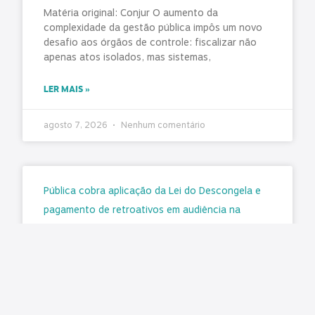
Matéria original: Conjur O aumento da
complexidade da gestão pública impôs um novo
desafio aos órgãos de controle: fiscalizar não
apenas atos isolados, mas sistemas,
LER MAIS »
agosto 7, 2026
Nenhum comentário
Pública cobra aplicação da Lei do Descongela e
pagamento de retroativos em audiência na
Câmara
Matéria original/imagem: Pública Central do
Servidor Nesta terça-feira, 4 de agosto, foi
realizada a audiência pública na Comissão de
Administração e Serviço Público (CASP) da