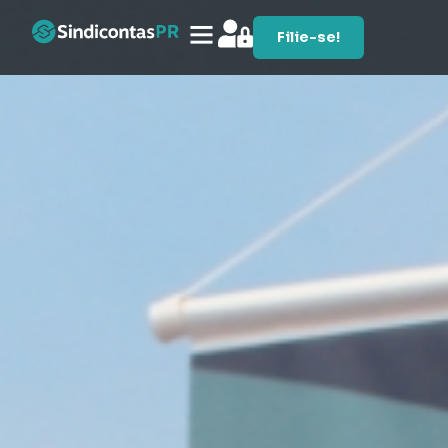
Filie-se!