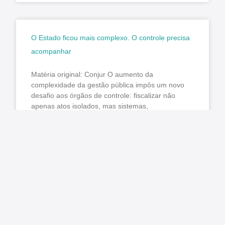
O Estado ficou mais complexo. O controle precisa
acompanhar
Matéria original: Conjur O aumento da
complexidade da gestão pública impôs um novo
desafio aos órgãos de controle: fiscalizar não
apenas atos isolados, mas sistemas,
LER MAIS »
agosto 7, 2026
Nenhum comentário
Pública cobra aplicação da Lei do Descongela e
pagamento de retroativos em audiência na