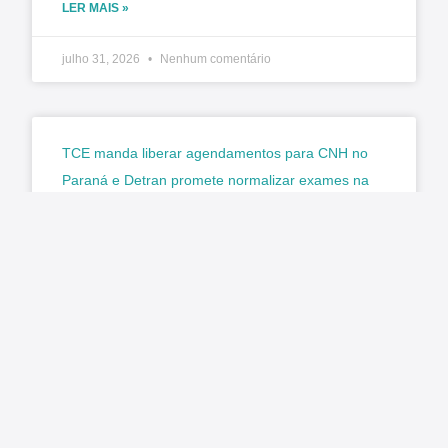
LER MAIS »
julho 31, 2026
Nenhum comentário
TCE manda liberar agendamentos para CNH no
Paraná e Detran promete normalizar exames na
segunda-feira (3)
Matéria original: G1 O Tribunal de Contas do
Estado do Paraná (TCE-PR) determinou a
retomada imediata dos agendamentos para a
emissão e renovação da Carteira
LER MAIS »
julho 31, 2026
Nenhum comentário