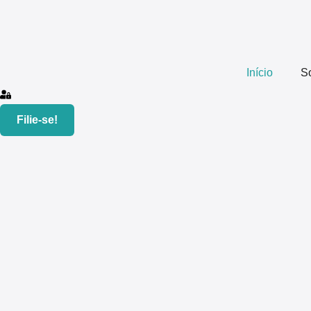
Início
S
Filie-se!