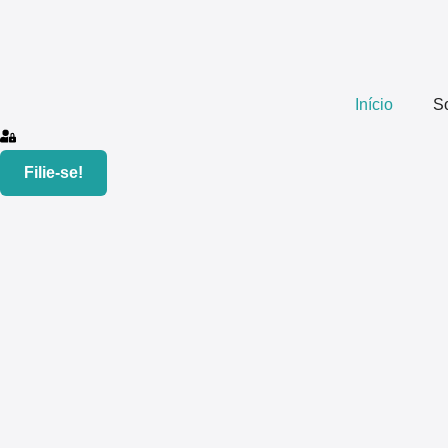
Início
S
Filie-se!