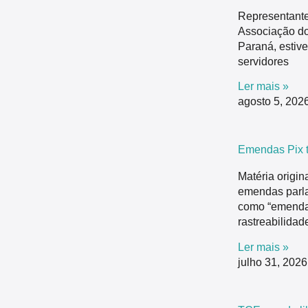
Representan
Associação do
Paraná, estive
servidores
Ler mais »
agosto 5, 202
Emendas Pix t
Matéria origi
emendas parla
como “emendas
rastreabilidad
Ler mais »
julho 31, 202