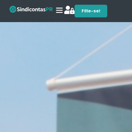
Filie-se!