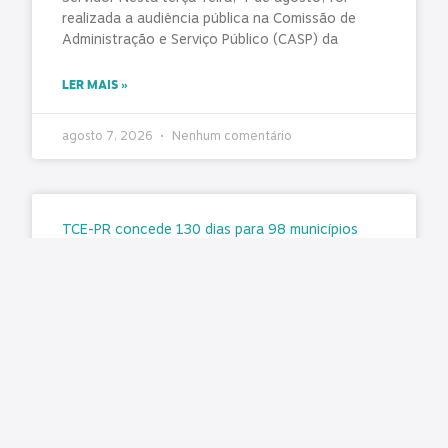
realizada a audiência pública na Comissão de
Administração e Serviço Público (CASP) da
LER MAIS »
agosto 7, 2026
Nenhum comentário
TCE-PR concede 130 dias para 98 municípios
corrigirem falhas graves no controle interno
Matéria original/imagem: TCE-PR O Tribunal de
Contas emitiu recomendações destinadas ao
aprimoramento das Unidades de Controle Interno
(UCIs) de 98 municípios paranaenses, após
realizar auditoria
LER MAIS »