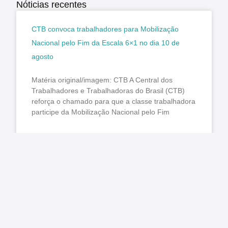
Nóticias recentes
CTB convoca trabalhadores para Mobilização
Nacional pelo Fim da Escala 6×1 no dia 10 de
agosto
Matéria original/imagem: CTB A Central dos
Trabalhadores e Trabalhadoras do Brasil (CTB)
reforça o chamado para que a classe trabalhadora
participe da Mobilização Nacional pelo Fim
LER MAIS »
agosto 7, 2026
Nenhum comentário
O Estado ficou mais complexo. O controle precisa
acompanhar