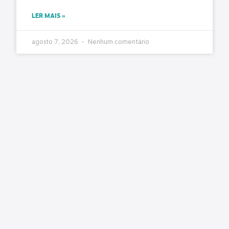
LER MAIS »
agosto 7, 2026
Nenhum comentário
O Estado ficou mais complexo. O controle
precisa acompanhar
Matéria original: Conjur O aumento da
complexidade da gestão pública impôs um novo
desafio aos órgãos de controle: fiscalizar não
apenas atos isolados, mas sistemas,
LER MAIS »
agosto 7, 2026
Nenhum comentário