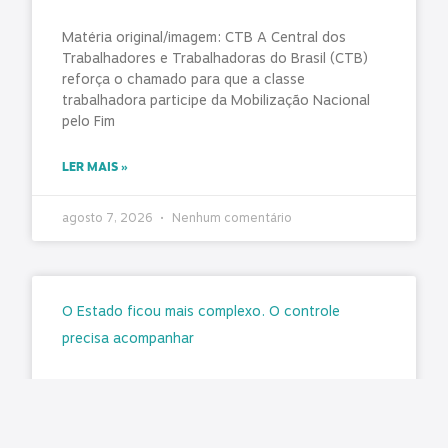
Matéria original/imagem: CTB A Central dos
Trabalhadores e Trabalhadoras do Brasil (CTB)
reforça o chamado para que a classe
trabalhadora participe da Mobilização Nacional
pelo Fim
LER MAIS »
agosto 7, 2026
Nenhum comentário
O Estado ficou mais complexo. O controle
precisa acompanhar
Matéria original: Conjur O aumento da
complexidade da gestão pública impôs um novo
desafio aos órgãos de controle: fiscalizar não