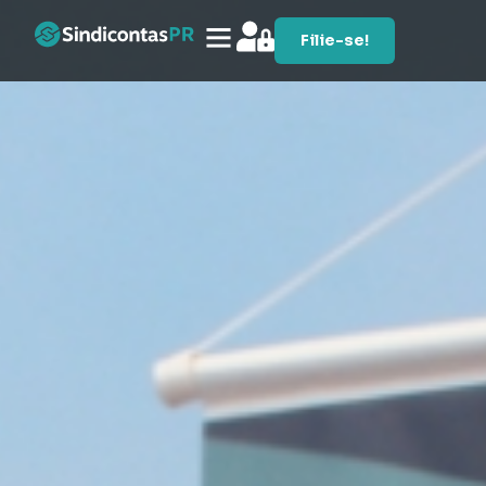
Filie-se!