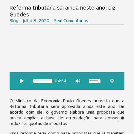
Reforma tributária sai ainda neste ano, diz
Guedes
Blog
julho 8, 2020
Sem Comentários
OUÇA ESSA MATÉRIA:
04:54
Download
Play
Mute
Settings
O Ministro da Economia Paulo Guedes acredita que a
Reforma Tributária será aprovada ainda este ano. De
acordo com ele, o governo elabora uma proposta que
busca ampliar a base de arrecadação para conseguir
reduzir alíquotas de impostos.
Essa reforma teria como base propostas que já tramitam