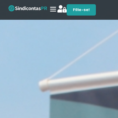
Filie-se!