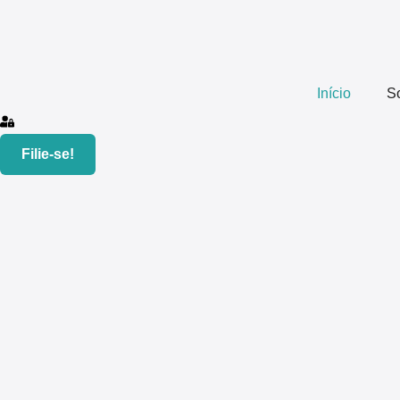
Início
S
Filie-se!