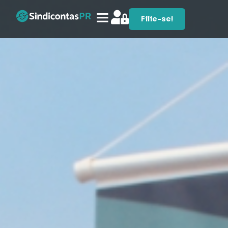
Filie-se!