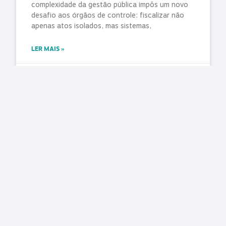
complexidade da gestão pública impôs um novo
desafio aos órgãos de controle: fiscalizar não
apenas atos isolados, mas sistemas,
LER MAIS »
agosto 7, 2026
Nenhum comentário
Pública cobra aplicação da Lei do Descongela e
pagamento de retroativos em audiência na
Câmara
Matéria original/imagem: Pública Central do
Servidor Nesta terça-feira, 4 de agosto, foi
realizada a audiência pública na Comissão de
Administração e Serviço Público (CASP) da