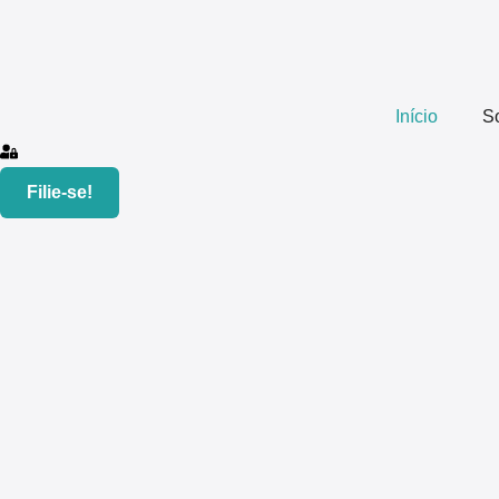
Início
S
Filie-se!