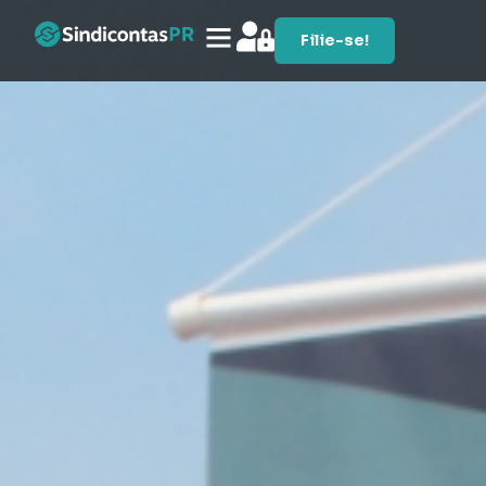
Filie-se!