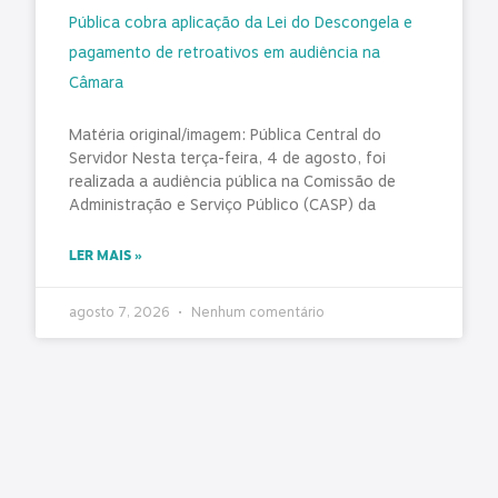
Pública cobra aplicação da Lei do Descongela e
pagamento de retroativos em audiência na
Câmara
Matéria original/imagem: Pública Central do
Servidor Nesta terça-feira, 4 de agosto, foi
realizada a audiência pública na Comissão de
Administração e Serviço Público (CASP) da
LER MAIS »
agosto 7, 2026
Nenhum comentário
TCE-PR concede 130 dias para 98 municípios
corrigirem falhas graves no controle interno