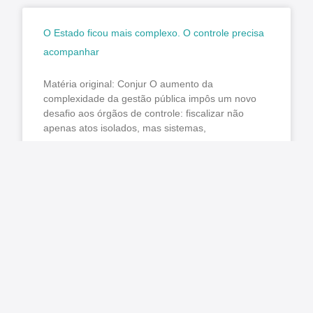
O Estado ficou mais complexo. O controle precisa
acompanhar
Matéria original: Conjur O aumento da
complexidade da gestão pública impôs um novo
desafio aos órgãos de controle: fiscalizar não
apenas atos isolados, mas sistemas,
LER MAIS »
agosto 7, 2026
Nenhum comentário
Pública cobra aplicação da Lei do Descongela e
pagamento de retroativos em audiência na
Câmara