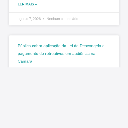
LER MAIS »
agosto 7, 2026
Nenhum comentário
Pública cobra aplicação da Lei do Descongela e
pagamento de retroativos em audiência na
Câmara
Matéria original/imagem: Pública Central do
Servidor Nesta terça-feira, 4 de agosto, foi
realizada a audiência pública na Comissão de
Administração e Serviço Público (CASP) da
LER MAIS »
agosto 7, 2026
Nenhum comentário