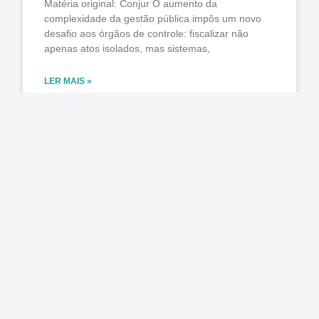
Matéria original: Conjur O aumento da
complexidade da gestão pública impôs um novo
desafio aos órgãos de controle: fiscalizar não
apenas atos isolados, mas sistemas,
LER MAIS »
agosto 7, 2026
Nenhum comentário
Pública cobra aplicação da Lei do Descongela e
pagamento de retroativos em audiência na
Câmara
Matéria original/imagem: Pública Central do
Servidor Nesta terça-feira, 4 de agosto, foi
realizada a audiência pública na Comissão de
Administração e Serviço Público (CASP) da