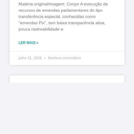
Matéria original/imagem: Conjur A execução de
recursos de emendas parlamentares do tipo
transferência especial, conhecidas como
“emendas Pix”, tem baixa transparência ativa,
pouca rastreabilidade e
LER MAIS »
julho 31, 2026
Nenhum comentário
TCE manda liberar agendamentos para CNH no
Paraná e Detran promete normalizar exames na
segunda-feira (3)
Matéria original: G1 O Tribunal de Contas do
Estado do Paraná (TCE-PR) determinou a
retomada imediata dos agendamentos para a