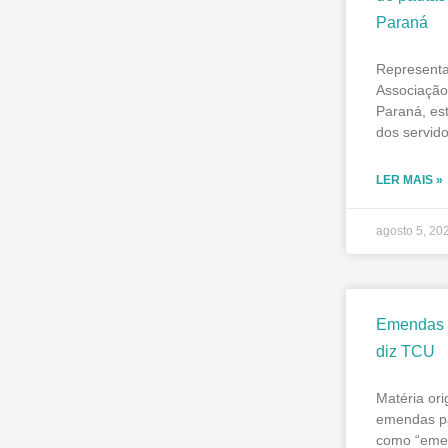
Paraná
Represent
Associação 
Paraná, est
dos servid
LER MAIS »
agosto 5, 20
Emendas P
diz TCU
Matéria or
emendas pa
como “emen