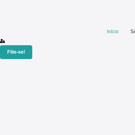
Início
S
Filie-se!