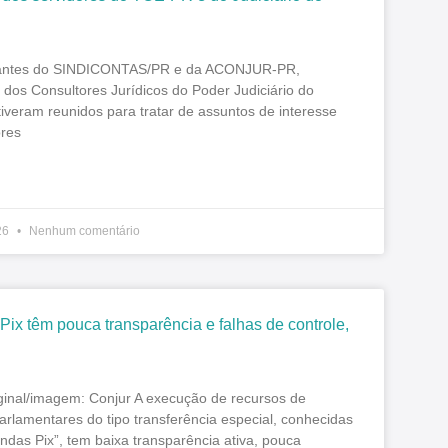
antes do SINDICONTAS/PR e da ACONJUR-PR,
dos Consultores Jurídicos do Poder Judiciário do
iveram reunidos para tratar de assuntos de interesse
ores
26
Nenhum comentário
ix têm pouca transparência e falhas de controle,
iginal/imagem: Conjur A execução de recursos de
rlamentares do tipo transferência especial, conhecidas
das Pix”, tem baixa transparência ativa, pouca