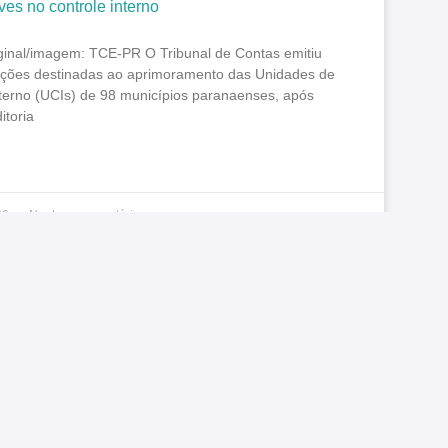
ves no controle interno
iginal/imagem: TCE-PR O Tribunal de Contas emitiu
ões destinadas ao aprimoramento das Unidades de
nterno (UCIs) de 98 municípios paranaenses, após
itoria
26
Nenhum comentário
articulação e presença: como o SINDICONTAS/PR
 pautas que impactam os servidores
 semanas foram marcadas por agendas importantes
NDICONTAS/PR. Além do acompanhamento permanente
rídicos, administrativos e legislativos, o Sindicato