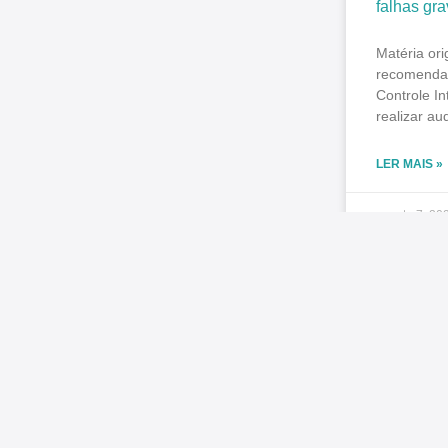
falhas gra
Matéria or
recomendaç
Controle I
realizar aud
LER MAIS »
agosto 7, 20
Diálogo, 
acompanha
As últimas
para o SI
de temas ju
esteve em