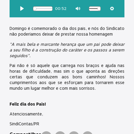
OUÇA ESSA MATÉRIA:
00:52
Download
Play
Mute
Settings
Domingo é comemorado o dia dos pais, e nós do Sindicato
não poderíamos deixar de prestar nossa homenagem
"A mais bela e marcante herança que um pai pode deixar
a seu filho é a construção do caráter e os passos a serem
seguidos".
Pai não é só aquele que carrega nos braços e ajuda nas
horas de dificuldade, mas sim o que aponta as direções
certas que conduzem aos bons caminhos! Nossos
cumprimentos aos que se esforçam para tornarem esse
mundo um lugar melhor e com mais sorrisos.
Feliz dia dos Pais!
Atenciosamente,
SindiContas/PR