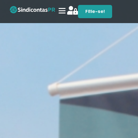
Filie-se!