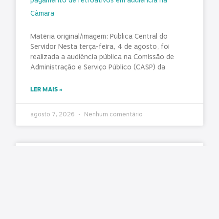
pagamento de retroativos em audiência na
Câmara
Matéria original/imagem: Pública Central do
Servidor Nesta terça-feira, 4 de agosto, foi
realizada a audiência pública na Comissão de
Administração e Serviço Público (CASP) da
LER MAIS »
agosto 7, 2026
Nenhum comentário
TCE-PR concede 130 dias para 98 municípios
corrigirem falhas graves no controle interno
Matéria original/imagem: TCE-PR O Tribunal de
Contas emitiu recomendações destinadas ao
aprimoramento das Unidades de Controle Interno