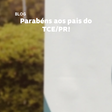
BLOG
Parabéns aos pais do
TCE/PR!