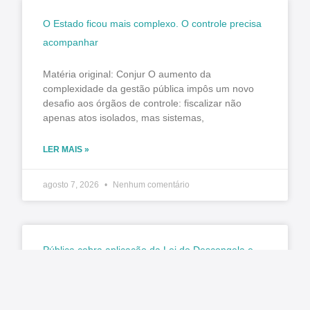
O Estado ficou mais complexo. O controle precisa
acompanhar
Matéria original: Conjur O aumento da
complexidade da gestão pública impôs um novo
desafio aos órgãos de controle: fiscalizar não
apenas atos isolados, mas sistemas,
LER MAIS »
agosto 7, 2026
Nenhum comentário
Pública cobra aplicação da Lei do Descongela e
pagamento de retroativos em audiência na
Câmara