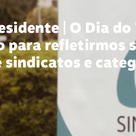
esidente | O Dia do
para refletirmos s
 sindicatos e cate