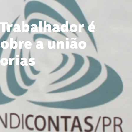
 Trabalhador é
obre a união
gorias