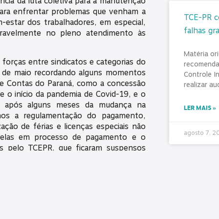
ncia da luta coletiva para a manutenção
 para enfrentar problemas que venham a
TCE-PR co
-estar dos trabalhadores, em especial,
falhas gr
ideravelmente no pleno atendimento às
Matéria or
forças entre sindicatos e categorias do
recomenda
º de maio recordando alguns momentos
Controle I
 de Contas do Paraná, como a concessão
realizar au
de o início da pandemia de Covid-19, e o
do após alguns meses da mudança na
LER MAIS »
amos a regulamentação do pagamento,
ação de férias e licenças especiais não
agosto 7, 
quelas em processo de pagamento e o
os pelo TCEPR, que ficaram suspensos
20 e 2021.
esta Semana do Trabalhador também a
Diálogo, 
estão “Conselhos de Alta Performance
SINDICON
m parceria com a Previpar e a
servidore
de Resolução 75961-20, que aborda o