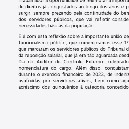
Trabalhador a oportunidade de relembrar a importâ
de direitos já conquistados ao longo dos anos e
surgir, sempre prezando pela continuidade do bem
dos servidores públicos, que vai refletir cons
necessidades básicas da população.
E é com esta reflexão sobre a importante união de 
funcionalismo público, que comemoramos esse 1
que marcaram os servidores públicos do Tribunal
da reposição salarial, que já era tão aguardada des
Dia do Auditor de Controle Externo, celebra
nomenclatura do cargo. Além disso, conquist
durante o exercício financeiro de 2022, de indeniz
usufruídas por servidores ativos, bem como a
acréscimo dos quinquênios à categoria concedid
pela Lei Complementar nº 173 durante os anos 20
Mas, não podemos esquecer-nos de comemorar n
nossa certificação no programa executivo ProG
nos RPPS”, realizado pela UniAbrapp e
PARANAPREVIDÊNCIA e a aprovação do Projeto 