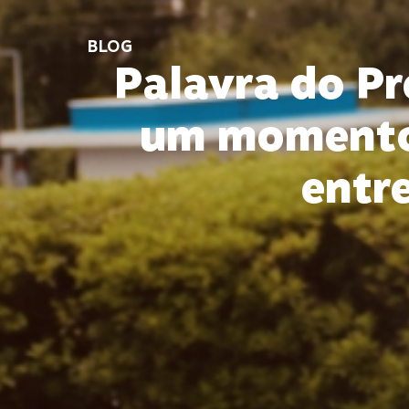
BLOG
Palavra do Pr
um momento 
entre