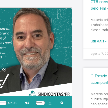
CTB convo
pelo Fim 
Matéria or
Trabalhado
classe tra
LER MAIS »
agosto 7, 
O Estado 
acompan
Matéria or
pública im
06:49
não apenas
Download
Mute
Settings