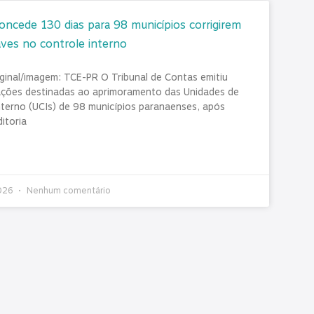
ncede 130 dias para 98 municípios corrigirem
aves no controle interno
iginal/imagem: TCE-PR O Tribunal de Contas emitiu
ções destinadas ao aprimoramento das Unidades de
nterno (UCIs) de 98 municípios paranaenses, após
ditoria
2026
Nenhum comentário
articulação e presença: como o
TAS/PR acompanha pautas que impactam os
s