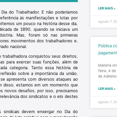
LER MAIS »
Dia do Trabalhador. E não poderíamos
referência às manifestações e lutas por
agosto 7, 
oltemos um pouco na história desse dia,
década de 1890, quando se iniciava um
ústria. Mas, foram só nas primeiras
aiores movimentos dos trabalhadores e,
Pública c
riado nacional.
pagamento
e trabalhadora conquistou seus direitos,
nas para exercer suas funções, além de
Matéria ori
ada categoria. Tanto essa história de
feira, 4 de
reflexão sobre a importância da união,
de Adminis
e se apresenta com diversos ataques ao
Além disso, estamos em um momento que
LER MAIS »
os novos desafios, por isso, precisamos
elevância dos sindicatos e o elo destes
agosto 7, 
s sindicais devem enxergar no Dia do