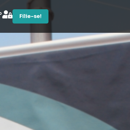
o
Filie-se!