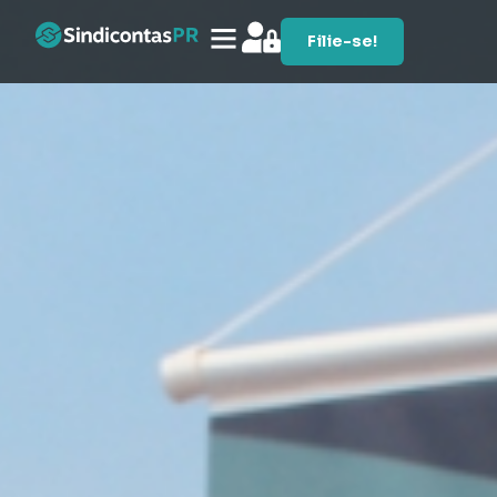
Filie-se!