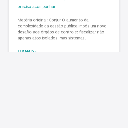
precisa acompanhar
Matéria original: Conjur O aumento da
complexidade da gestão pública impôs um novo
desafio aos órgãos de controle: fiscalizar não
apenas atos isolados, mas sistemas,
LER MAIS »
agosto 7, 2026
Nenhum comentário
Pública cobra aplicação da Lei do Descongela e
pagamento de retroativos em audiência na
Câmara
Matéria original/imagem: Pública Central do
Servidor Nesta terça-feira, 4 de agosto, foi