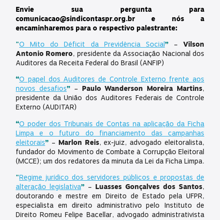
Envie sua pergunta para
comunicacao@sindicontaspr.org.br e nós a
encaminharemos para o respectivo palestrante:
"
O Mito do Déficit da Previdência Social
”
–
Vilson
Antonio Romero
, presidente da Associação Nacional dos
Auditores da Receita Federal do Brasil (ANFIP)
“
O papel dos Auditores de Controle Externo frente aos
novos desafios
”
–
Paulo Wanderson Moreira Martins
,
presidente da União dos Auditores Federais de Controle
Externo (AUDITAR)
“
O poder dos Tribunais de Contas na aplicação da Ficha
Limpa e o futuro do financiamento das campanhas
eleitorais
”
–
Marlon Reis
, ex-juiz, advogado eleitoralista,
fundador do Movimento de Combate à Corrupção Eleitoral
(MCCE); um dos redatores da minuta da Lei da Ficha Limpa.
"
Regime jurídico dos servidores públicos e propostas de
alteração legislativa
”
–
Luasses Gonçalves dos Santos
,
doutorando e mestre em Direito de Estado pela UFPR,
especialista em direito administrativo pelo Instituto de
Direito Romeu Felipe Bacellar, advogado administrativista