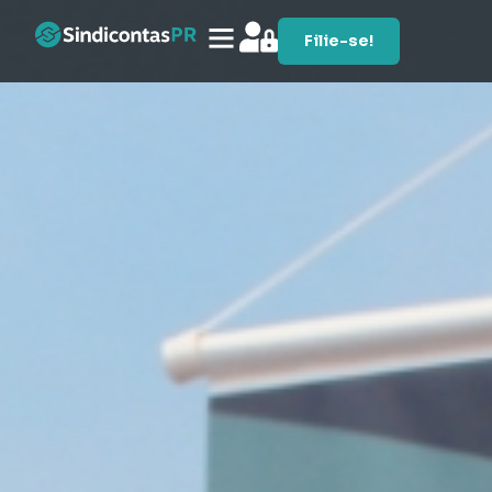
Filie-se!